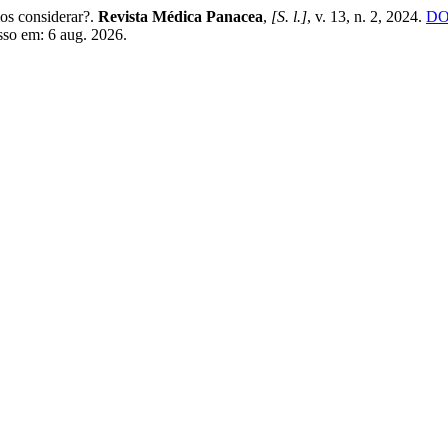
os considerar?.
Revista Médica Panacea
,
[S. l.]
, v. 13, n. 2, 2024.
DOI
sso em: 6 aug. 2026.